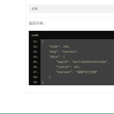
名称
返回示例：
code
{
    "code": 200,
    "msg": "success",
    "data": {
        "appid": "wx7c4a45934407429e",
        "status": 201,
        "explain": "该账号已注销"
    }
}