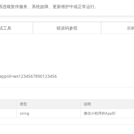
因违规暂停服务、系统故障、更新维护中或正常运行。
试工具
错误码参照
示
x?appid=wx1234567890123456
类型
说明
string
微信小程序的AppID