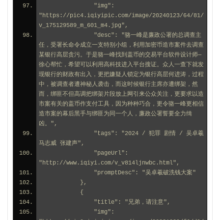
                "img": 
"https://pic4.iqiyipic.com/image/20240123/64/81/
v_175129589_m_601_m4.jpg",
                "desc": "骆一峰是廉政公署的总调查主
任，受署长命令成立一支特别小组，利用加密币造市案件去调查
某银行高层贪污。于是骆一峰找到盖币的交易平台软件设计师—
徐心帮忙，希望可以利用高科技进入平台搜证。众人一查下就发
现银行的财政有出入，更把嫌疑人锁定为银行高层何进涛，过程
中，被调查者遭神秘人袭击，而这时候银行主席亦遭绑架，然
而，绑匪不但高调把绑架片段放上网引来公众关注，更要求以造
市案有关的盖币作支付工具，因为种种巧合，更令骆一峰更相信
造市案的幕后黑手与绑匪为同一个人，廉政公署誓要全力缉
凶。",
                "tags": "2024 / 犯罪 剧情 / 吴卓羲 
马志威 张建声",
                "pageUrl": 
"http://www.iqiyi.com/v_v814ljnwbc.html",
                "promptDesc": "吴卓羲破洗钱大案"
            },
            {
                "title": "兄弟，请注意",
                "img": 