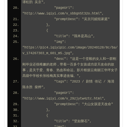
谭松韵 吴京",
                "pageUrl": 
"http://www.iqiyi.com/v_sbbgn5t32o.html",
                "promptDesc": "吴京闫妮组家庭"
            },
            {
                "title": "我本是高山",
                "img": 
"https://pic4.iqiyipic.com/image/20240128/8c/ba/
v_174267303_m_601_m5.jpg",
                "desc": "这是一个坚毅的女人和一群刚
刚毕业还很稚嫩的老师，带着一百多个女孩成功逆天改命的故
事，是关于爱、青春、热血和命运。影片根据云南丽江华坪女子
高级中学校长张桂梅真实事迹改编。",
                "tags": "2023 / 剧情 传记 / 海清 
陈永胜 柴烨",
                "pageUrl": 
"http://www.iqiyi.com/v_29zjytw4ztc.html",
                "promptDesc": "大山女孩逆天改命"
            },
            {
                "title": "坚如磐石",