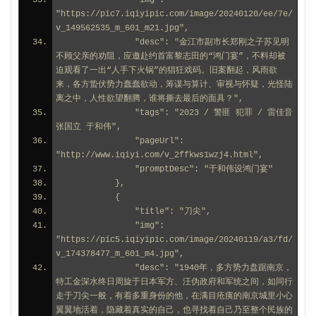
                "img": 
"https://pic7.iqiyipic.com/image/20240120/ee/7e/
v_149562535_m_601_m21.jpg",
                "desc": "金江市副市长郑刚之子苏见明
不顾父亲的劝阻，应邀赴约首富黎志田的“鸿门宴”，不料却被
迫观看了一出“人手下火锅”的猖狂戏码。旧案翻起，风雨欲
来，各方蛰伏势力蠢蠢欲动，筹谋与算计、审视与怀疑，光怪陆
离之中，人性欲望翻腾，谁将撕去最后的面具？",
                "tags": "2023 / 警匪 犯罪 / 雷佳音 
张国立 于和伟",
                "pageUrl": 
"http://www.iqiyi.com/v_2ffkws1wzj4.html",
                "promptDesc": "于和伟设鸿门宴"
            },
            {
                "title": "刀尖",
                "img": 
"https://pic5.iqiyipic.com/image/20240119/a3/fd/
v_174378477_m_601_m4.jpg",
                "desc": "1940年，多方势力盘踞南京，
特工金深水终日周旋于日本军方、汪伪政府和军统之间，如同行
走于刀尖一般，有着多重身份的他，在满目疮痍的南京城里小心
翼翼地活着，隐藏着真实的自己，也寻找着自己乃至整个民族的