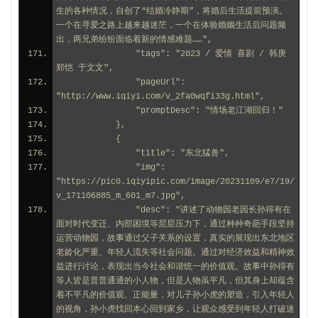
生的各种情况，自创了“结婚冷静期”，将婚后生活提前预演。
一个在寻爱之路上越来越迷茫，一个在体验婚姻生活后问题频
出，两兄弟纷纷面临着新的情感难题……",
                "tags": "2023 / 爱情 喜剧 / 韩庚 
郑恺 于文文",
                "pageUrl": 
"http://www.iqiyi.com/v_2fa0wqfi33g.html",
                "promptDesc": "情场老江湖回归！"
            },
            {
                "title": "东北猛兽",
                "img": 
"https://pic0.iqiyipic.com/image/20231109/e7/19/
v_171106885_m_601_m7.jpg",
                "desc": "讲述了动物园老园长孙得有在
面对时代变迁、内部困境等层层压力下，通过种种奇葩手段坚持
运营动物园，故事通过父子关系的设置，真实的展现出东北地区
老龄化严重、年轻人流失等社会问题。通过对经济效益和精神效
益进行讨论，表现出当今社会和谐统一的价值观。故事中孙得有
等人皆是普普通通的小人物，但是人物虽平凡，但其身上却蕴含
着不平凡的价值观、正能量，对儿子孙小虎的塑造，引入年轻人
的视角，孙小虎找回本心回到家乡，让观众感受到年轻人打破迷