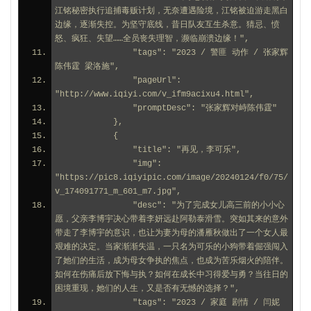
江铭秘密执行追捕毒贩计划，无奈遭遇险境，江铭被迫游走黑白
边缘，逐渐失控。为坚守底线，昔日队友互生杀意。猜忌、愤
怒、疯狂、失望……全员丧失理智，濒临崩溃边缘！",
                "tags": "2023 / 警匪 动作 / 张家辉 
陈伟霆 梁洛施",
                "pageUrl": 
"http://www.iqiyi.com/v_ifm9acixu4.html",
                "promptDesc": "张家辉对峙陈伟霆"
            },
            {
                "title": "再见，李可乐",
                "img": 
"https://pic8.iqiyipic.com/image/20240124/f0/75/
v_174091771_m_601_m7.jpg",
                "desc": "为了完成女儿高三前的小小心
愿，父亲李博宇决心带着李妍远赴阿勒泰滑雪。突如其来的意外
带走了李博宇的意识，也让为妻为母的潘雁秋做出了一个女人最
艰难的决定。当家渐渐失温，一只名为可乐的小狗带着倔强闯入
了她们的生活，成为母女争执的焦点，也成为苦乐烟火的陪伴。
如何在伤痛后放下悔与执？如何在成长中习得爱与勇？当往日的
困境重现，她们的人生，又是否有无憾的选择？",
                "tags": "2023 / 家庭 剧情 / 闫妮 