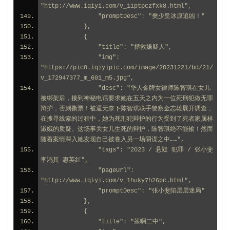
"http://www.iqiyi.com/v_11ptpczfxk8.html",
                "promptDesc": "樊少皇冰原追凶！"
            },
            {
                "title": "拯救嫌疑人",
                "img": 
"https://pic0.iqiyipic.com/image/20231221/bd/21/
v_172947377_m_601_m5.jpg",
                "desc": "华人金牌女律师陈智琪在女儿
被绑架后，接到神秘电话要求她在五天之内为一位死刑犯做无罪
辩护，否则撕票！被逼无奈下陈智琪联手警察金志雄展开调查，
在搜寻线索的过程中，她为死刑犯辩护的行为受到了死者家属林
淑娥的质疑。这场事关女儿生死的辩护，陈智琪绝不能输！然而
随着案情深入她发现自己被卷入另一场阴谋之中……",
                "tags": "2023 / 悬疑 犯罪 / 张小斐 
李鸿其 惠英红",
                "pageUrl": 
"http://www.iqiyi.com/v_1huky7h26pc.html",
                "promptDesc": "张小斐陷层层迷局"
            },
            {
                "title": "茶啊二中",