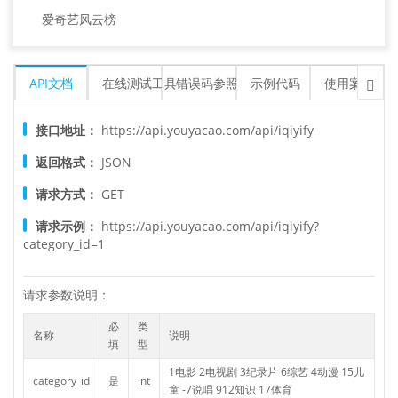
爱奇艺风云榜
API文档
在线测试工具
错误码参照
示例代码
使用案例平

接口地址：
https://api.youyacao.com/api/iqiyify
返回格式：
JSON
请求方式：
GET
请求示例：
https://api.youyacao.com/api/iqiyify?
category_id=1
请求参数说明：
必
类
名称
说明
填
型
1电影 2电视剧 3纪录片 6综艺 4动漫 15儿
category_id
是
int
童 -7说唱 912知识 17体育