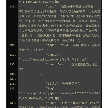
v_175154220_m_601_m4.jpg",
                "desc": "快递员小哥鲍健（赵英俊 
饰）怀疑自己经历了时间循环，却被人误会精神失常，把他关进
了疯人院。在大闹疯人院紧急出逃的过程中，他因精神病人刀疤
强（于洋 饰）等人的离奇经历深受触动。新一天到来，鲍健又
出现在循环开始的家中，他决意利用循环预知未来，开豪车泡美
女，实现暴富逆袭。在奢靡的日子里摆烂的鲍健爱上了女作家
（史策 饰），随后疯狂示爱。谁料在循环中互相治愈的二人意
外卷入违法交易和黑帮火拼之中，生死难料……",
                "tags": "2024 / 喜剧 爱情 / 赵英俊 
史策 于洋（主持人）",
                "pageUrl": 
"http://www.iqiyi.com/v_1f8efhnfct8.html",
                "promptDesc": "赵英俊史策陷循环恋
爱"
            },
            {
                "title": "长安三万里",
                "img": 
"https://pic6.iqiyipic.com/image/20231208/4a/69/
v_172564154_m_601_m9.jpg",
                "desc": "安史之乱爆发后数年，吐蕃大