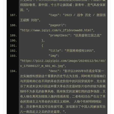
外交舞台，中华人民共和国代表团首度亮相联合国，中国新声赢
得国际敬畏。新中国，寸土不让扬国威；新青年，意气风发保家
国。",
                "tags": "2023 / 战争 历史 / 唐国强 
王砚辉 刘劲",
                "pageUrl": 
"http://www.iqiyi.com/v_2f1dxvoww88.html",
                "promptDesc": "抗美援朝立国之战"
            },
            {
                "title": "开国将帅授衔1955",
                "img": 
"https://pic2.iqiyipic.com/image/20240112/bc/40/
v_175086127_m_601_m1.jpg",
                "desc": "影片以1955年9月底全军第一
次实施授衔授勋这个重要的历史节点为主线，同时将开国领袖们
与开国将帅们在不同的革命历史阶段中的闪回穿插其中，充分展
示了夹述夹议夹闪回这种重大革命历史题材影片创作的较为新颖
独特不为多见的叙事风格。既有恢宏的波澜壮阔的战争场面，又
有人物生离死别细致入微的情感表现，二者有机结合产生出了革
命的英雄主义与革命的乐观主义精神。 人物个性鲜明栩栩如
生，历史事件真实可信有据可查。浓缩展示了中国人民解放军自
八一南昌起义之后的历史篇章。",