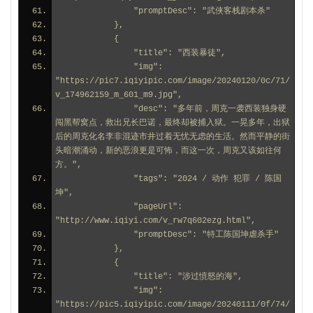
                "promptDesc": "武侠客栈剧本杀"
            },
            {
                "title": "西装暴徒",
                "img": 
"https://pic7.iqiyipic.com/image/20240120/0c/71/
v_174962159_m_601_m9.jpg",
                "desc": "多年前，周克一袭西装独身硬
闯黑帮窝点，救出兄长巴诺，最终却被捕入狱。一晃多年，出狱
后的周克化名李非混迹市井过着无忧无虑的生活。然而平静的街
头暗潮涌动，新的恶浪更是可怖，而这一次，周克又该如往何
方。",
                "tags": "2024 / 动作 犯罪 / 陈国
坤",
                "pageUrl": 
"http://www.iqiyi.com/v_rw7q602ezg.html",
                "promptDesc": "特工陈国坤虐杀手"
            },
            {
                "title": "涉过愤怒的海",
                "img": 
"https://pic5.iqiyipic.com/image/20240111/0f/74/