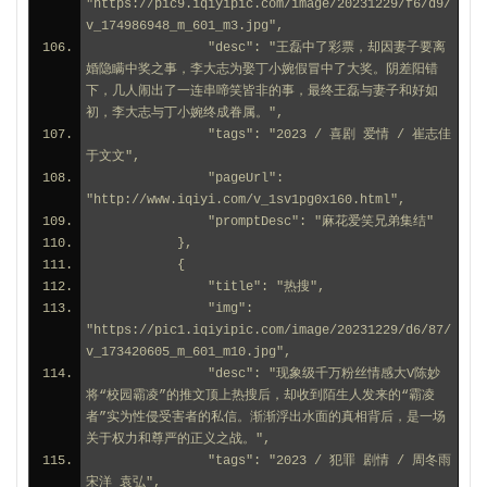
"https://pic9.iqiyipic.com/image/20231229/f6/d9/
v_174986948_m_601_m3.jpg",
                "desc": "王磊中了彩票，却因妻子要离
婚隐瞒中奖之事，李大志为娶丁小婉假冒中了大奖。阴差阳错
下，几人闹出了一连串啼笑皆非的事，最终王磊与妻子和好如
初，李大志与丁小婉终成眷属。",
                "tags": "2023 / 喜剧 爱情 / 崔志佳 
于文文",
                "pageUrl": 
"http://www.iqiyi.com/v_1sv1pg0x160.html",
                "promptDesc": "麻花爱笑兄弟集结"
            },
            {
                "title": "热搜",
                "img": 
"https://pic1.iqiyipic.com/image/20231229/d6/87/
v_173420605_m_601_m10.jpg",
                "desc": "现象级千万粉丝情感大V陈妙
将“校园霸凌”的推文顶上热搜后，却收到陌生人发来的“霸凌
者”实为性侵受害者的私信。渐渐浮出水面的真相背后，是一场
关于权力和尊严的正义之战。",
                "tags": "2023 / 犯罪 剧情 / 周冬雨 
宋洋 袁弘",