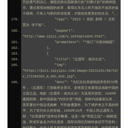
茫的勇气和决心，侧面反映出国家推行的“归雁计划”的精神指
示。通过展现动物园的改革，展现出东北人民不抛弃不放弃的奋
斗精神。只有人与家的和谐发展，才能创造更美好的生活。",
                "tags": "2023 / 喜剧 剧情 / 文松 
贾冰 张子栋",
                "pageUrl": 
"http://www.iqiyi.com/v_2e53qe1sdv0.html",
                "promptDesc": "“徐江”大闹动物园"
            },
            {
                "title": "志愿军：雄兵出击",
                "img": 
"https://pic1.iqiyipic.com/image/20231201/68/53/
v_172366362_m_601_m10.jpg",
                "desc": "为纪念抗美援朝战争胜利70周
年，《志愿军》三部曲将全景式、多维度立体展现这场新中国的
立国之战。电影《志愿军：雄兵出击》为该系列首部。1949年
建国初期，新中国面临“内忧外患”局面。朝鲜内战爆发以来，
美军屡在中朝边境挑衅，平民惨遭轰炸。为了维护来之不易的和
平、为了世代长久的安稳，1950年10月，中国人民志愿军入
朝，“抗美援朝”战争拉开帷幕。这是一场“举国之战”——朝鲜战
场，即使军备实力对比悬殊，我军却用壮烈牺牲换回节节胜利；