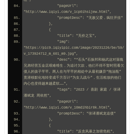
松",
                "pageUrl": 
"http://www.iqiyi.com/v_1cp0ihsijew.html",
                "promptDesc": "无敌父爱，疯狂开挂"
            },
            {
                "title": "无价之宝",
                "img": 
"https://pic9.iqiyipic.com/image/20231226/be/59/
v_173924712_m_601_m9.jpg",
                "desc": "“石头”石振邦和杨武这对落魄
兄弟经营五金店艰难维生，为追讨欠款，他们不得不暂时照看欠
债人的孩子芊芊。两人在与芊芊的相处中从最初嫌弃“拖油瓶”
竟潜移默化地转变成千方百计“为女儿战斗”，生活粗放的他们
内心也变得越来越柔软……",
                "tags": "2023 / 喜剧 家庭 / 张译 
潘斌龙 周依然",
                "pageUrl": 
"http://www.iqiyi.com/v_10mdihbir8k.html",
                "promptDesc": "张译潘斌龙追债"
            },
            {
                "title": "反贪风暴之加密危机",