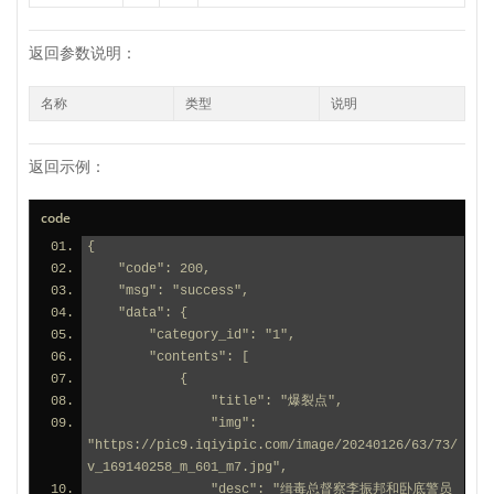
返回参数说明：
名称
类型
说明
返回示例：
code
{
    "code": 200,
    "msg": "success",
    "data": {
        "category_id": "1",
        "contents": [
            {
                "title": "爆裂点",
                "img": 
"https://pic9.iqiyipic.com/image/20240126/63/73/
v_169140258_m_601_m7.jpg",
                "desc": "缉毒总督察李振邦和卧底警员