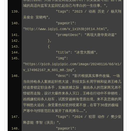
军攻打西南。大唐节度使高适交战不利，长安岌岌可危。困守孤
城的高适向监军太监回忆起自己与李白的一生往事。",
                "tags": "2023 / 动画 历史 / 杨天翔 
吴俊全 宣晓鸣",
                "pageUrl": 
"http://www.iqiyi.com/v_1x1h3bj0t14.html",
                "promptDesc": "再现大唐华美诗篇"
            },
            {
                "title": "冰雪大围捕",
                "img": 
"https://pic0.iqiyipic.com/image/20240116/6d/e1/
v_174962167_m_601_m8.jpg",
                "desc": "影片根据真实事件改编。一场
当街持枪杀人案掀起轩然大波，刑侦支队长周宇桐和徒弟王峰几
经追查锁定职业杀手，实施抓捕之际，雇凶杀人的范家两兄弟不
惜铤而走险，设计大爆炸来杀人灭口，王峰在行动中不幸牺牲，
凶残嫌犯却杀人劫车，试图穿越林海雪原出境。来不及悲痛的周
宇桐怒火追凶，身受重伤却坚持咬紧不放，在零下30度的极端
严寒中与悍匪范巨友展开了殊死搏斗……",
                "tags": "2024 / 犯罪 动作 / 樊少皇 
释彦能 李智（演员）",
                "pageUrl": 