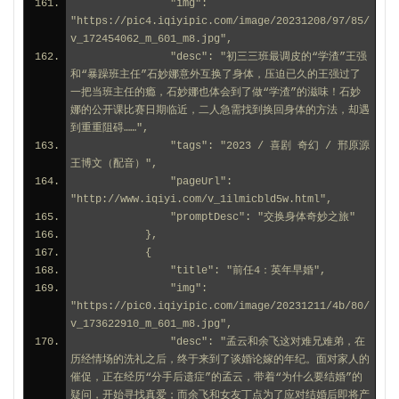
                "img": 
"https://pic4.iqiyipic.com/image/20231208/97/85/
v_172454062_m_601_m8.jpg",
                "desc": "初三三班最调皮的“学渣”王强
和“暴躁班主任”石妙娜意外互换了身体，压迫已久的王强过了
一把当班主任的瘾，石妙娜也体会到了做“学渣”的滋味！石妙
娜的公开课比赛日期临近，二人急需找到换回身体的方法，却遇
到重重阻碍……",
                "tags": "2023 / 喜剧 奇幻 / 邢原源 
王博文（配音）",
                "pageUrl": 
"http://www.iqiyi.com/v_1ilmicbld5w.html",
                "promptDesc": "交换身体奇妙之旅"
            },
            {
                "title": "前任4：英年早婚",
                "img": 
"https://pic0.iqiyipic.com/image/20231211/4b/80/
v_173622910_m_601_m8.jpg",
                "desc": "孟云和余飞这对难兄难弟，在
历经情场的洗礼之后，终于来到了谈婚论嫁的年纪。面对家人的
催促，正在经历“分手后遗症”的孟云，带着“为什么要结婚”的
疑问，开始寻找真爱；而余飞和女友丁点为了应对结婚后即将产