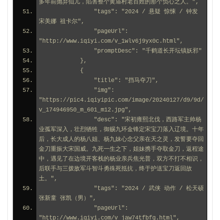
多年前抛弃仙儿，陷害整个黄庙村老百姓的那个负心之人。",
                "tags": "2024 / 悬疑 惊悚 / 钟发 
宋美娜 祖卡尔",
                "pageUrl": 
"http://www.iqiyi.com/v_1wlv6j9yx0c.html",
                "promptDesc": "千鹤道长开坛镇妖邪"
            },
            {
                "title": "挡马夺刀",
                "img": 
"https://pic4.iqiyipic.com/image/20240127/d9/9d/
v_174946950_m_601_m12.jpg",
                "desc": "宋初雍熙北伐，西路军主帅杨
业孤军深入，壮烈牺牲，御赐九环金锋定宋宝刀落入辽境。十年
后，长大成人的杨八姐、杨九妹心念父亲在天之灵，发誓要夺回
金刀重振大宋国威。九死一生之下，姐妹携手夺取金刀，返程途
中，遇见了在边境开客栈的杨业亲兵焦光普，双方不打不相识，
后联手与三拨敌军斗智斗勇殊死抵抗，终于护送宝刀返回故
土。",
                "tags": "2024 / 武侠 动作 / 松天硕 
张新童 张凯（男）",
                "pageUrl": 
"http://www.iqiyi.com/v_jaw74tfbfg.html",