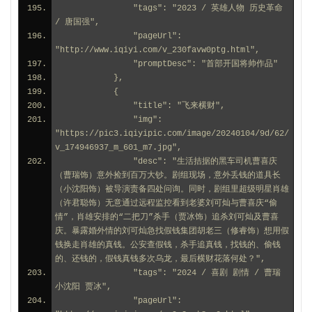
                "tags": "2023 / 英雄人物 历史革命 
/ 唐国强",
                "pageUrl": 
"http://www.iqiyi.com/v_230favw0ptg.html",
                "promptDesc": "首部开国将帅作品"
            },
            {
                "title": "飞来横财",
                "img": 
"https://pic3.iqiyipic.com/image/20240104/9d/62/
v_174946937_m_601_m7.jpg",
                "desc": "生活拮据的黑车司机曹喜庆
（曹瑞饰）意外捡到百万大钞。剧组现场，意外丢钱的道具长
（小沈阳饰）被导演责备四处问询。同时，剧组里超级明星肖雄
（许君聪饰）无意通过远程监控看到老婆刘可灿与曹喜庆“偷
情”，肖雄安排的“二把刀”杀手（贾冰饰）追杀刘可灿及曹喜
庆。暴露婚外情的刘可灿急找假钱集团胡老三（修睿饰）想用假
钱换走肖雄的真钱。公安查假钱，杀手追真钱，找钱的、偷钱
的、还钱的，假钱真钱多次乌龙，最后横财花落何处？",
                "tags": "2024 / 喜剧 剧情 / 曹瑞 
小沈阳 贾冰",
                "pageUrl": 