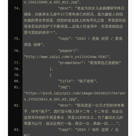
v_156115889_m_601_m11.jpg",
                "desc": "老金为供女儿金丽娜留学终日
捕鱼，却换来女儿身中17刀离奇身亡的死讯，最大嫌疑人则指
向她的男友李苗苗。愤怒的老金踏上跨海寻仇之路，李苗苗却在
母亲景岚的庇护下不断潜逃……这场人性迷局中，究竟谁能抵达
爱与宽恕的彼岸？",
                "tags": "2023 / 悬疑 犯罪 / 黄渤 
周迅 祖峰",
                "pageUrl": 
"http://www.iqiyi.com/v_yxilcn2vaw.html",
                "promptDesc": "黄渤周迅正面硬刚"
            },
            {
                "title": "疯子老爸",
                "img": 
"https://pic8.iqiyipic.com/image/20240127/04/a4/
v_175323914_m_601_m3.jpg",
                "desc": "陈风曾是一位天才型的传奇拳
手，绰号“疯子”。因打架斗殴入狱十二年，十二年后，他走出
监狱等待他的不再是拳台，而是12岁的女儿，为了赢回女儿的
尊重与认可，他决定再打一场，再活一次，再疯一回....",
                "tags": "2024 / 动作 监狱 / 岳