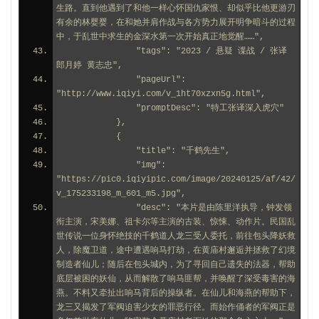
生路。直到他遇到了和他一样心怀国仇家恨、却似乎比他更游刃
有余的林婴婴，在和她并肩作战与各方势力展开明争暗斗的过程
中，于乱世中求生的金深水第一次开始真正地觉醒……",
                "tags": "2023 / 悬疑 谍战 / 张译 
郎月婷 黄志忠",
                "pageUrl": 
"http://www.iqiyi.com/v_1ht70xzxn5g.html",
                "promptDesc": "特工张译深入虎穴"
            },
            {
                "title": "千鹤先生",
                "img": 
"https://pic0.iqiyipic.com/image/20240125/af/42/
v_175233198_m_601_m5.jpg",
                "desc": "本片是由陈里洋执导，钟发领
衔主演，宋美娜、祖卡尔等主演的古装、惊悚、动作片。民国乱
世传说一位身怀绝技的千鹤道人龙三受人委托，前往包头降妖救
人，除魔卫道，途中遭遇响马打劫，在黄庙村邂逅并拯救了幻境
制造者仙儿；随后在包头城内，为了寻回自己遗失的法器，帮助
底层被困的妖仙，从而解散了响马匪帮，并唤醒了深受毒害的海
燕。不料又牵扯出响马背后的操纵者。在仙儿和海燕的帮助下，
龙三又揭发了军阀迫害少女的罪恶行径。而始作俑者的军阀正是