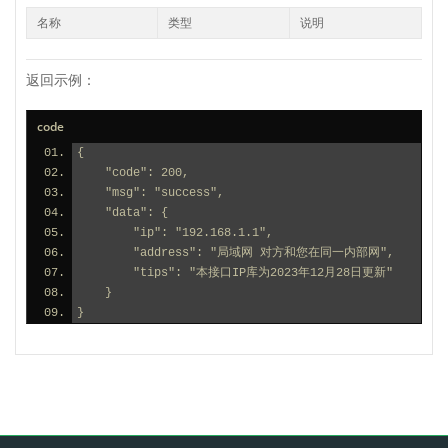
名称
类型
说明
返回示例：
code
{
    "code": 200,
    "msg": "success",
    "data": {
        "ip": "192.168.1.1",
        "address": "局域网 对方和您在同一内部网",
        "tips": "本接口IP库为2023年12月28日更新"
    }
}